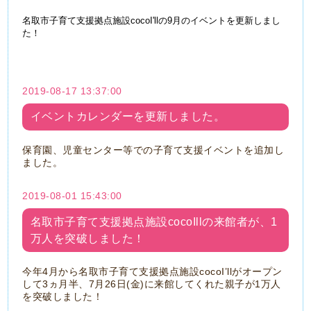
名取市子育て支援拠点施設cocoI'llの9月のイベントを更新しまし
た！
2019-08-17 13:37:00
イベントカレンダーを更新しました。
保育園、児童センター等での子育て支援イベントを追加し
ました。
2019-08-01 15:43:00
名取市子育て支援拠点施設cocoIllの来館者が、1
万人を突破しました！
今年
4
月から名取市子育て支援拠点施設
cocoI’ll
がオープン
して
3
ヵ月半、
7
月
26
日
(
金
)
に来館してくれた親子が
1
万人
を突破しました！