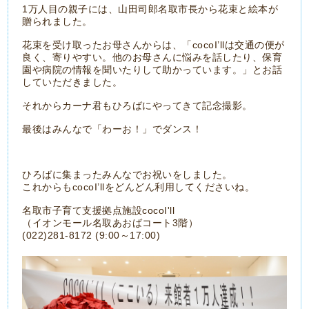
1
万人目の親子には、山田司郎名取市長から花束と絵本が
贈られました。
花束を受け取ったお母さんからは、「
cocoI’ll
は交通の便が
良く、寄りやすい。他のお母さんに悩みを話したり、保育
園や病院の情報を聞いたりして助かっています。」とお話
していただきました。
それからカーナ君もひろばにやってきて記念撮影。
最後はみんなで「わーお！」でダンス！
ひろばに集まったみんなでお祝いをしました。
これからも
cocoI’ll
をどんどん利用してくださいね。
名取市子育て支援拠点施設cocoI'll
（イオンモール名取あおばコート3階）
(022)281-8172 (9:00～17:00)