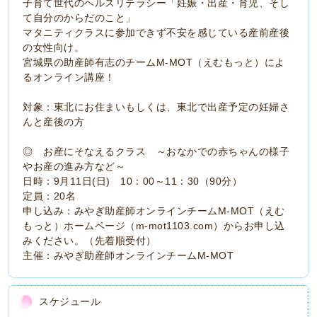
子育て世代のヘルスリテラシー「妊娠・出産・育児、そし
て自分のからだのこと」
マタニティクラスに参加できず不安を感じている産前産後
の女性向け。
宮城県の助産師有志のチームM-MOT（えむもっと）によ
るオンライン講座！
対象：東北にお住まいもしくは、東北で出産予定の妊婦さ
んと産後の方
◎ お産にそなえるクラス ～おなかでの赤ちゃんの様子
やお産の進み方など～
日時：9月11日(日) 10：00～11：30（90分）
定員：20名
申し込み：みやぎ助産師オンラインチームM-MOT（えむ
もっと）ホームページ（m-mot1103.com）からお申し込
みください。（先着順受付）
主催：みやぎ助産師オンラインチームM-MOT
スケジュール