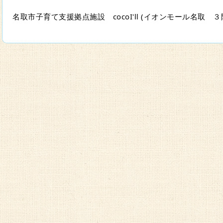
名取市子育て支援拠点施設　cocoI'll (イオンモール名取　３