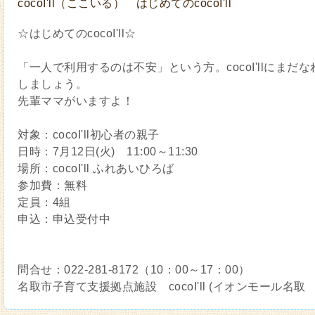
cocoI'll（ここいる） はじめてのcocoI'll
☆はじめてのcocoI'll☆
「一人で利用するのは不安」という方。cocoI'llにま
しましょう。
先輩ママがいますよ！
対象：cocoI'll初心者の親子
日時：7月12日(火) 11:00～11:30
場所：cocoI'll ふれあいひろば
参加費：無料
定員：4組
申込：申込受付中
問合せ：022‐281-8172（10：00～17：00）
名取市子育て支援拠点施設 cocoI'll (イオンモール名取