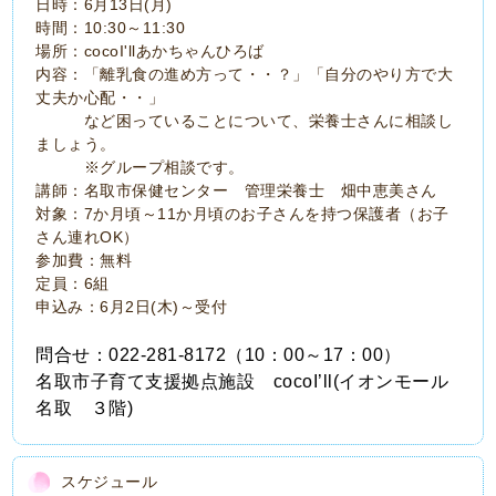
日時：6月13日(月)
時間：10:30～11:30
場所：cocoI'llあかちゃんひろば
内容：「離乳食の進め方って・・？」「自分のやり方で大
丈夫か心配・・」
など困っていることについて、栄養士さんに相談し
ましょう。
※グループ相談です。
講師：名取市保健センター 管理栄養士 畑中恵美さん
対象：7か月頃～11か月頃のお子さんを持つ保護者（お子
さん連れOK）
参加費：無料
定員：6組
申込み：6月2日(木)～受付
問合せ：022‐281-8172（10：00～17：00）
名取市子育て支援拠点施設 cocoI’ll(イオンモール
名取 ３階)
スケジュール