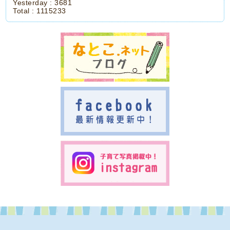
Yesterday :
3681
Total :
1115233