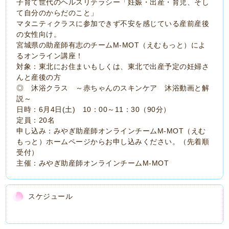
子育て世代のヘルスリテラシー「妊娠・出産・育児、そし
て自分のからだのこと」
マタニティクラスに参加できず不安を感じている産前産後
の女性向け。
宮城県の助産師有志のチームM-MOT（えむもっと）によ
るオンライン講座！
対象：東北にお住まいもしくは、東北で出産予定の妊婦さ
んと産後の方
◎ 沐浴クラス ～赤ちゃんのスキンケア 沐浴動画と解
説～
日時：6月4日(土) 10：00～11：30（90分）
定員：20名
申し込み：みやぎ助産師オンラインチームM-MOT（えむ
もっと）ホームページからお申し込みください。（先着順
受付）
主催：みやぎ助産師オンラインチームM-MOT
スケジュール