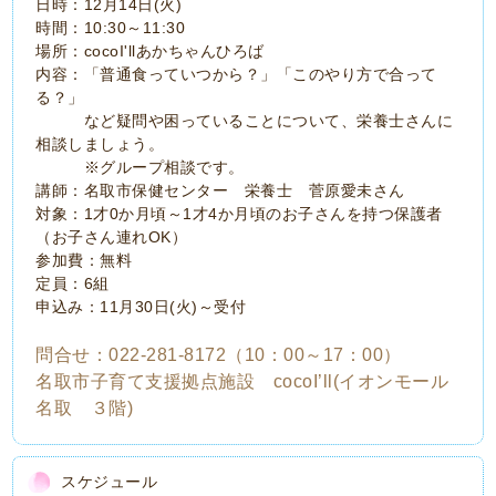
日時：12月14日(火)
時間：10:30～11:30
場所：cocoI'llあかちゃんひろば
内容：「普通食っていつから？」「このやり方で合って
る？」
など疑問や困っていることについて、栄養士さんに
相談しましょう。
※グループ相談です。
講師：名取市保健センター 栄養士 菅原愛未さん
対象：1才0か月頃～1才4か月頃のお子さんを持つ保護者
（お子さん連れOK）
参加費：無料
定員：6組
申込み：11月30日(火)～受付
問合せ：022‐281-8172（10：00～17：00）
名取市子育て支援拠点施設 cocoI’ll(イオンモール
名取 ３階)
スケジュール