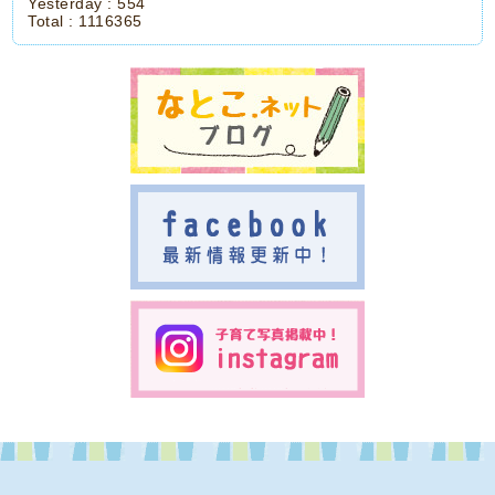
Yesterday :
554
Total :
1116365