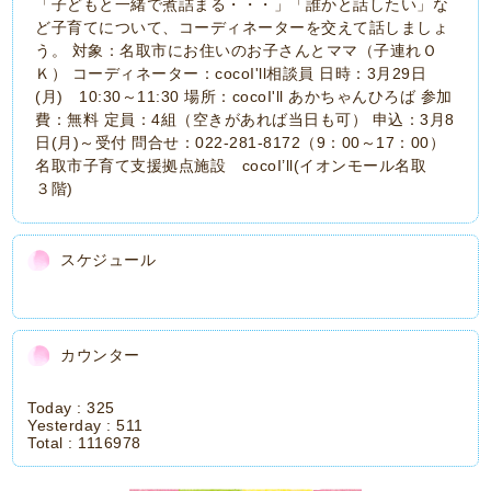
「子どもと一緒で煮詰まる・・・」「誰かと話したい」な
ど子育てについて、コーディネーターを交えて話しましょ
う。 対象：名取市にお住いのお子さんとママ（子連れＯ
Ｋ） コーディネーター：cocoI'll相談員 日時：3月29日
(月) 10:30～11:30 場所：cocoI'll あかちゃんひろば 参加
費：無料 定員：4組（空きがあれば当日も可） 申込：3月8
日(月)～受付 問合せ：022‐281-8172（9：00～17：00）
名取市子育て支援拠点施設 cocoI’ll(イオンモール名取
３階)
スケジュール
カウンター
Today :
325
Yesterday :
511
Total :
1116978