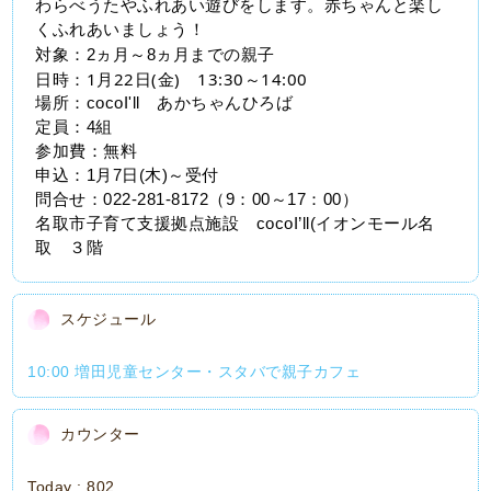
わらべうたやふれあい遊びをします。赤ちゃんと楽し
くふれあいましょう！
対象：2ヵ月～8ヵ月までの親子
日時：1月22日(金)　13:30～14:00
場所：cocoI'll　あかちゃんひろば
定員：4組
参加費：無料
申込：1月7日(木)～受付
問合せ：022‐281-8172（9：00～17：00）
名取市子育て支援拠点施設　cocoI’ll(イオンモール名
取　３階
スケジュール
10:00 増田児童センター・スタバで親子カフェ
カウンター
Today :
802