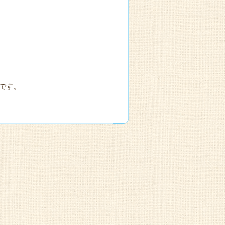
～
です。
）