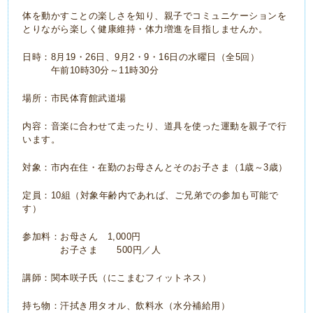
体を動かすことの楽しさを知り、親子でコミュニケーションを
とりながら楽しく健康維持・体力増進を目指しませんか。
日時：8月19・26日、9月2・9・16日の水曜日（全5回）
午前10時30分～11時30分
場所：市民体育館武道場
内容：音楽に合わせて走ったり、道具を使った運動を親子で行
います。
対象：市内在住・在勤のお母さんとそのお子さま（1歳～3歳）
定員：10組（対象年齢内であれば、ご兄弟での参加も可能で
す）
参加料：お母さん 1,000円
お子さま 500円／人
講師：関本咲子氏（にこまむフィットネス）
持ち物：汗拭き用タオル、飲料水（水分補給用）