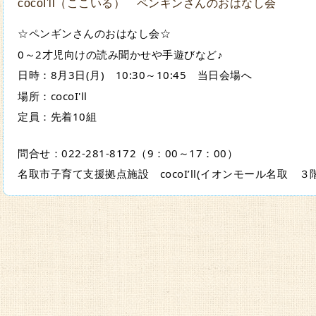
cocoI'll（ここいる） ペンギンさんのおはなし会
☆ペンギンさんのおはなし会☆
0～2才児向けの読み聞かせや手遊びなど♪
日時：8月3日(月)　10:30～10:45　当日会場へ
場所：cocoI'll
定員：先着10組
問合せ：022‐281-8172（9：00～17：00）
名取市子育て支援拠点施設　cocoI’ll(イオンモール名取　３階