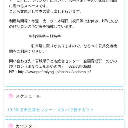
と「にこにこラウンジ」において、お子さまとそのご家族が自由
に遊べるスペースです。
こども文庫として本の貸し出しも行います。
利用時間等：毎週 火・水・木曜日（祝日等はお休み、HPにのび
のびサロンの予定表を掲載しています。
午前9時半～11時半
駐車場に限りがありますので、なるべく公共交通機
関をご利用ください。
問い合わせ先：宮城県子ども総合センター 企画育成班 のびの
びサロン（まなウェルみやぎ内） 022-784-3580
HP：http://www.pref.miyagi.jp/soshiki/kodomo_s/
スケジュール
10:00 増田児童センター・スタバで親子カフェ
カウンター