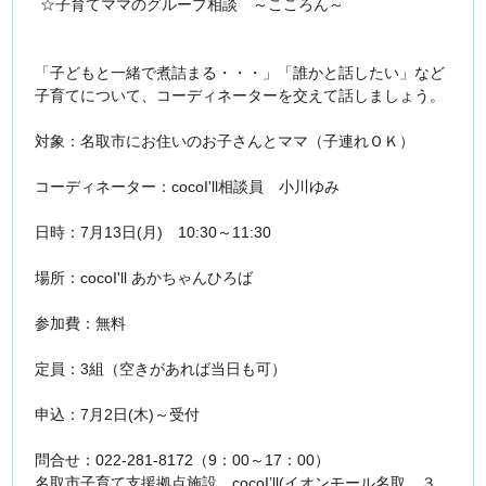
☆子育てママのグループ相談 ～こころん～
「子どもと一緒で煮詰まる・・・」「誰かと話したい」など
子育てについて、コーディネーターを交えて話しましょう。
対象：名取市にお住いのお子さんとママ（子連れＯＫ）
コーディネーター：cocoI'll相談員 小川ゆみ
日時：7月13日(月) 10:30～11:30
場所：cocoI'll あかちゃんひろば
参加費：無料
定員：3組（空きがあれば当日も可）
申込：7月2日(木)～受付
問合せ：022‐281-8172（9：00～17：00）
名取市子育て支援拠点施設 cocoI’ll(イオンモール名取 ３