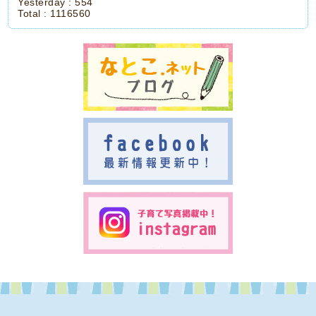
Yesterday :
554
Total :
1116560