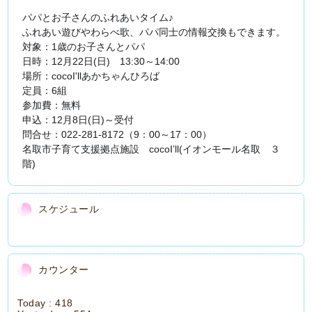
パパとお子さんのふれあいタイム♪
ふれあい遊びやわらべ歌、パパ同士の情報交換もできます。
対象：1歳のお子さんとパパ
日時：12月22日(日) 13:30～14:00
場所：cocoI'llあかちゃんひろば
定員：6組
参加費：無料
申込：12月8日(日)～受付
問合せ：022‐281-8172（9：00～17：00）
名取市子育て支援拠点施設 cocoI’ll(イオンモール名取 ３
階)
スケジュール
カウンター
Today :
418