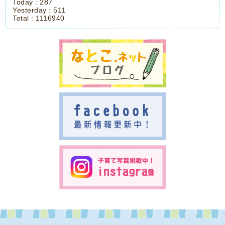
Today :
287
Yesterday :
511
Total :
1116940