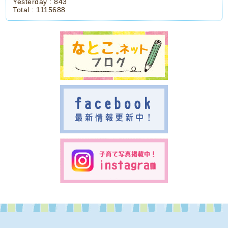
Yesterday :
843
Total :
1115688