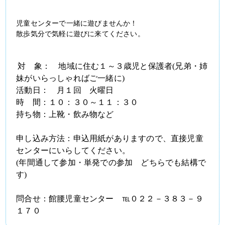
児童センターで一緒に遊びませんか！
散歩気分で気軽に遊びに来てください。
対　象：　地域に住む１～３歳児と保護者
(
兄弟・姉
妹がいらっしゃればご一緒に
)
活動日：　月１回　火曜日
時　間：１０：３０～１１：３０
持ち物：上靴・飲み物など
申し込み方法：申込用紙がありますので、直接児童
センターにいらしてください。
(
年間通して参加・単発での参加　どちらでも結構で
す
)
問合せ：館腰児童センター　℡０２２－３８３－９
１７０