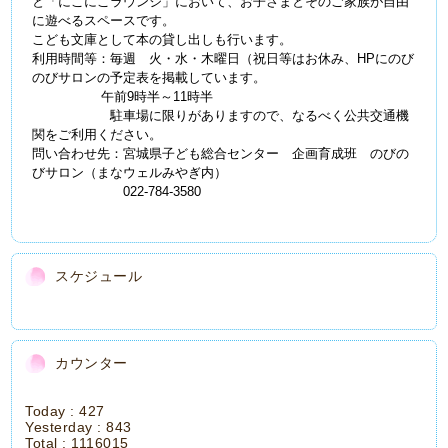
と「にこにこラウンジ」において、お子さまとそのご家族が自由
に遊べるスペースです。
こども文庫として本の貸し出しも行います。
利用時間等：毎週 火・水・木曜日（祝日等はお休み、HPにのび
のびサロンの予定表を掲載しています。
午前9時半～11時半
駐車場に限りがありますので、なるべく公共交通機
関をご利用ください。
問い合わせ先：宮城県子ども総合センター 企画育成班 のびの
びサロン（まなウェルみやぎ内）
022-784-3580
スケジュール
カウンター
Today :
427
Yesterday :
843
Total :
1116015