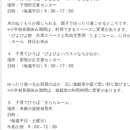
場所：下増田児童センター
日時：《毎週平日》9：00～17：00
木のぬくもりが感じられる、親子でゆったり過ごせるところです
※小学校長期休み期間は、
利用できるスペースに変更
があります。
・ぴよぴよ館　共用スペースと乳幼児専用「たまごルーム」に分
・ホール　終日お休み
４　子育てひろば「ぴよぴよハウス㏌なちがおか」
場所：那智が丘児童センター
日時：《毎週平日》9：00～17：00
ゆったり遊べるお部屋のほか、広い遊戯室や庭で思い切り遊びま
※小学校長期休み期間は、遊戯室の利用時間に変更があります。
５　子育てひろば「きららルーム」
場所：本郷小規模保育所
日時：
《毎週平日・土曜日》
午前の部　9：00～12：00