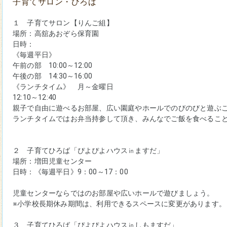
子育てサロン・ひろば
１　子育てサロン【りんご組】
場所：高舘あおぞら保育園
日時：
《毎週平日》
午前の部　10:00～12:00
午後の部　14:30～16:00
《ランチタイム》　月～金曜日
12:10～12:40
親子で自由に遊べるお部屋、広い園庭やホールでのびのびと遊ぶ
ランチタイムではお弁当持参して頂き、みんなでご飯を食べること
２　子育てひろば「ぴよぴよハウス㏌ますだ」
場所：増田児童センター
日時：《毎週平日》9：00～17：00
児童センターならではのお部屋や広いホールで遊びましょう。
※小学校長期休み期間は、
利用できるスペースに変更
があります。
３　子育てひろば「ぴよぴよハウス㏌しもますだ」