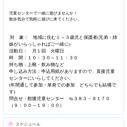
児童センターで一緒に遊びませんか！
散歩気分で気軽に遊びに来てください。
対　象：　地域に住む１～３歳児と保護者
(
兄弟・姉
妹がいらっしゃればご一緒に
)
活動日：　月１回　火曜日
時　間：１０：３０～１１：３０
持ち物：上靴・飲み物など
申し込み方法：申込用紙がありますので、直接児童
センターにいらしてください。
(
年間通して参加・単発での参加　どちらでも結構で
す
)
問合せ：館腰児童センター　℡３８３－９１７０
（９：００～１９：００）
スケジュール