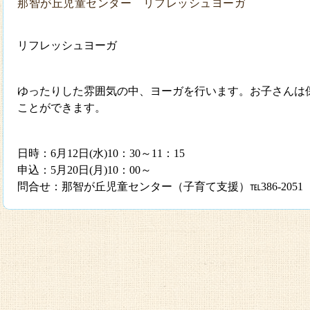
那智が丘児童センター リフレッシュヨーガ
リフレッシュヨーガ
ゆったりした
雰囲気の中、ヨーガを行います。
お子さんは
ことができます。
日時
：
6
月
12
日
(
水
)10
：
30
～
11
：
15
申込：
5
月
20
日
(
月
)10
：
00
～
問合せ：那智が丘
児童センター（子育て支援）℡3
86-205